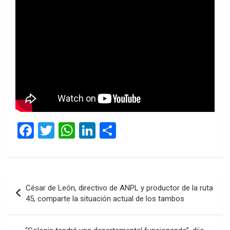
F
T
W
Li
C
a
wi
h
n
o
ce
tt
at
ke
m
b
er
s
dI
p
Navegación
César de León, directivo de ANPL y productor de la ruta
o
A
n
ar
de
45, comparte la situación actual de los tambos
o
p
tir
entradas
k
p