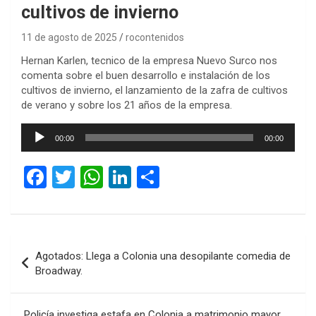
cultivos de invierno
11 de agosto de 2025
rocontenidos
Hernan Karlen, tecnico de la empresa Nuevo Surco nos
comenta sobre el buen desarrollo e instalación de los
cultivos de invierno, el lanzamiento de la zafra de cultivos
de verano y sobre los 21 años de la empresa.
Reproductor
00:00
00:00
de
audio
F
T
W
Li
C
a
wi
h
n
o
ce
tt
at
ke
m
b
er
s
dI
p
Navegación
Agotados: Llega a Colonia una desopilante comedia de
o
A
n
ar
de
Broadway.
o
p
tir
entradas
k
p
Policía investiga estafa en Colonia a matrimonio mayor