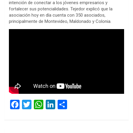
intención de conectar a los jóvenes empresarios y
fortalecer sus potencialidades. Tejedor explicó que la
asociación hoy en día cuenta con 350 asociados,
principalmente de Montevideo, Maldonado y Colonia.
F
T
W
Li
C
a
wi
h
n
o
ce
tt
at
ke
m
b
er
s
dI
p