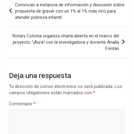
Navegación
Convocan a instancia de información y discusión sobre
o
A
n
ar
de
propuesta de gravar con un 1% al 1% más rico para
o
p
tir
atender pobreza infantil
entradas
k
p
Rotary Colonia organiza charla abierta en el marco del
proyecto “¡Aura! con la investigadora y docente Analía
Fontán
Deja una respuesta
Tu dirección de correo electrónico no será publicada.
Los
campos obligatorios están marcados con
*
Comentario
*