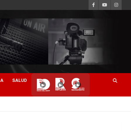
CA
SALUD
▶
▶
▶