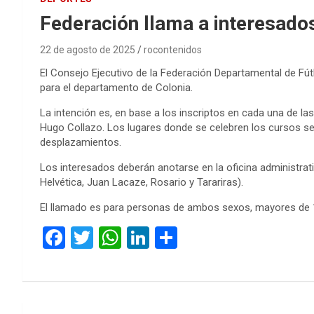
Federación llama a interesados
22 de agosto de 2025
rocontenidos
El Consejo Ejecutivo de la Federación Departamental de 
para el departamento de Colonia.
La intención es, en base a los inscriptos en cada una de las
Hugo Collazo. Los lugares donde se celebren los cursos será
desplazamientos.
Los interesados deberán anotarse en la oficina administrativ
Helvética, Juan Lacaze, Rosario y Tarariras).
El llamado es para personas de ambos sexos, mayores de 
F
T
W
Li
C
a
wi
h
n
o
ce
tt
at
ke
m
b
er
s
dI
p