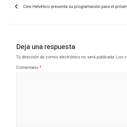
Navegación
o
A
n
ar
Cine Helvético presenta su programación para el próxi
de
o
p
tir
k
p
entradas
Deja una respuesta
Tu dirección de correo electrónico no será publicada.
Los c
Comentario
*