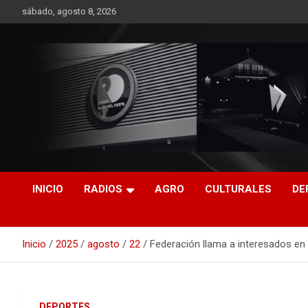
Saltar
sábado, agosto 8, 2026
al
contenido
RO CONTENIDOS
INICIO
RADIOS
AGRO
CULTURALES
DE
Inicio
2025
agosto
22
Federación llama a interesados en 
DEPORTES