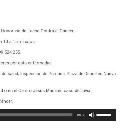
n Honoraria de Lucha Contra el Cáncer.
en 10 a 15 minutos.
99 524 255.
ujeres por esta enfermedad.
s de salud, Inspección de Primaria, Plaza de Deportes Nueva
 o en el Centro Jesús María en caso de lluvia.
Cáncer.
Utiliza
00:00
las
teclas
de