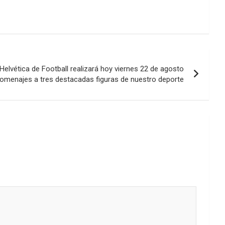
flecha
arriba/abajo
para
aumentar
o
disminuir
Helvética de Football realizará hoy viernes 22 de agosto
el
omenajes a tres destacadas figuras de nuestro deporte
volumen.