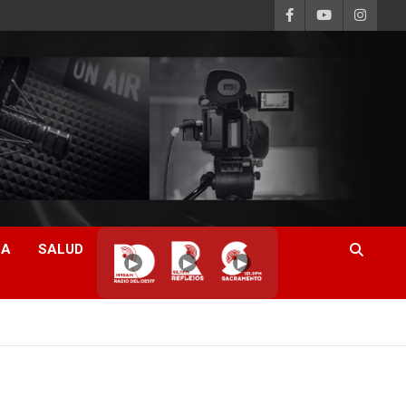
CA
SALUD
▶
▶
▶