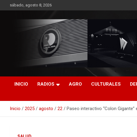
Saltar
sábado, agosto 8, 2026
al
contenido
RO CONTENIDOS
INICIO
RADIOS
AGRO
CULTURALES
DE
Inicio
2025
agosto
22
Paseo interactivo “Colon Gigante”
SALUD