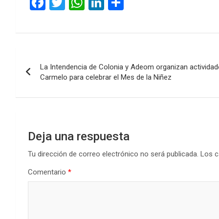
F
T
W
Li
C
a
wi
h
n
o
ce
tt
at
ke
m
b
er
s
dI
p
Navegación
o
A
n
ar
La Intendencia de Colonia y Adeom organizan actividade
de
o
p
tir
Carmelo para celebrar el Mes de la Niñez
k
p
entradas
Deja una respuesta
Tu dirección de correo electrónico no será publicada.
Los c
Comentario
*