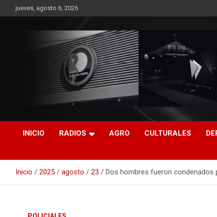
Saltar
jueves, agosto 6, 2026
al
contenido
RO CONTENIDOS
INICIO
RADIOS
AGRO
CULTURALES
DE
Inicio
2025
agosto
23
Dos hombres fueron condenados po
POLICIALES