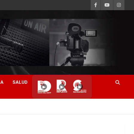
CA
SALUD
▶
▶
▶