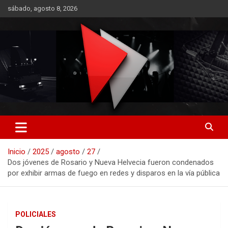
Saltar
sábado, agosto 8, 2026
al
contenido
RO CONTENIDOS
Inicio
2025
agosto
27
Dos jóvenes de Rosario y Nueva Helvecia fueron condenados
por exhibir armas de fuego en redes y disparos en la vía pública
POLICIALES