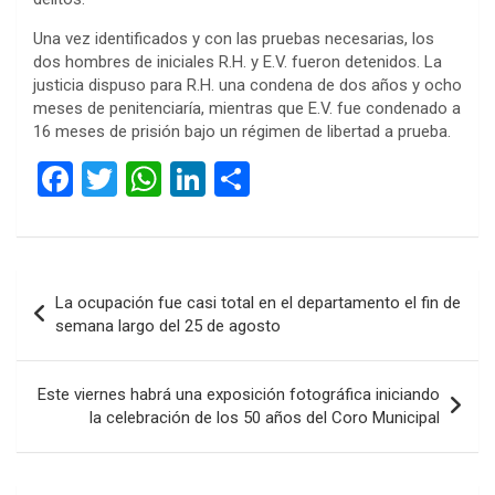
Una vez identificados y con las pruebas necesarias, los
dos hombres de iniciales R.H. y E.V. fueron detenidos. La
justicia dispuso para R.H. una condena de dos años y ocho
meses de penitenciaría, mientras que E.V. fue condenado a
16 meses de prisión bajo un régimen de libertad a prueba.
F
T
W
Li
C
a
wi
h
n
o
ce
tt
at
ke
m
b
er
s
dI
p
Navegación
La ocupación fue casi total en el departamento el fin de
o
A
n
ar
de
semana largo del 25 de agosto
o
p
tir
entradas
k
p
Este viernes habrá una exposición fotográfica iniciando
la celebración de los 50 años del Coro Municipal