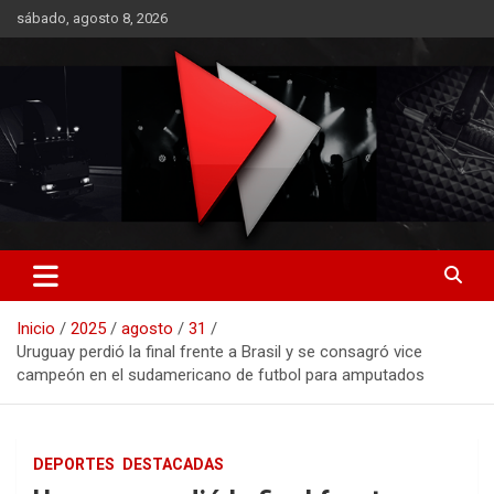
Saltar
sábado, agosto 8, 2026
al
contenido
RO CONTENIDOS
Inicio
2025
agosto
31
Uruguay perdió la final frente a Brasil y se consagró vice
campeón en el sudamericano de futbol para amputados
DEPORTES
DESTACADAS