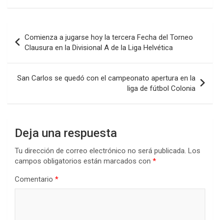
ce
tt
at
ke
m
b
er
s
dI
p
Navegación
Comienza a jugarse hoy la tercera Fecha del Torneo
o
A
n
ar
de
Clausura en la Divisional A de la Liga Helvética
o
p
tir
entradas
k
p
San Carlos se quedó con el campeonato apertura en la
liga de fútbol Colonia
Deja una respuesta
Tu dirección de correo electrónico no será publicada.
Los
campos obligatorios están marcados con
*
Comentario
*