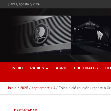
Saltar
jueves, agosto 6, 2026
al
contenido
RO CONTENIDOS
INICIO
RADIOS
AGRO
CULTURALES
DE
Inicio
2025
septiembre
4
Foica pidió reunión urgente a Ors
DESTACADAS