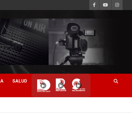
CA
SALUD
▶
▶
▶