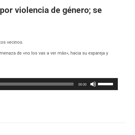
por violencia de género; se
tos vecinos.
amenaza de «no los vas a ver más», hacia su expareja y
Utiliza
00:00
las
teclas
de
flecha
arriba/abajo
para
aumentar
o