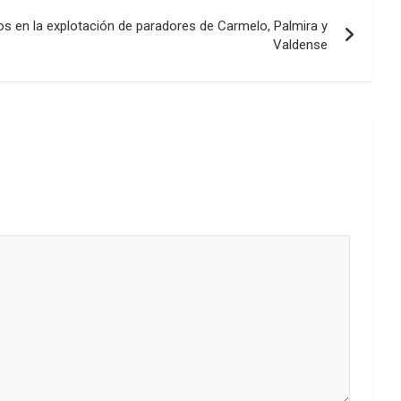
disminuir
s en la explotación de paradores de Carmelo, Palmira y
el
Valdense
volumen.