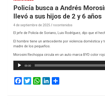
Policía busca a Andrés Morosin
llevó a sus hijos de 2 y 6 años
4 de septiembre de 2025
rocontenidos
El jefe de Policía de Soriano, Luis Rodríguez, dijo que el h
El hombre tiene un antecedente por violencia doméstica y t
madre de los pequeños.
Morosini Rechoppa circula en un auto marca BYD color rojo
Reproductor
00:00
de
audio
F
T
W
Li
C
a
wi
h
n
o
ce
tt
at
ke
m
b
er
s
dI
p