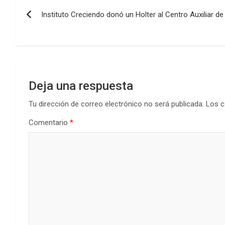
Navegación
o
A
n
ar
Instituto Creciendo donó un Holter al Centro Auxiliar d
de
o
p
tir
k
p
entradas
Deja una respuesta
Tu dirección de correo electrónico no será publicada.
Los c
Comentario
*