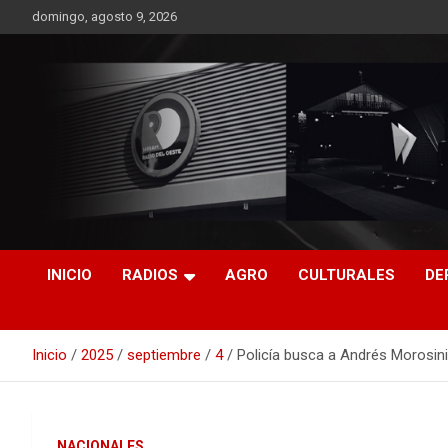
Saltar
domingo, agosto 9, 2026
al
contenido
RO CONTENIDOS
INICIO
RADIOS
AGRO
CULTURALES
DE
Inicio
2025
septiembre
4
Policía busca a Andrés Morosini 
NACIONALES