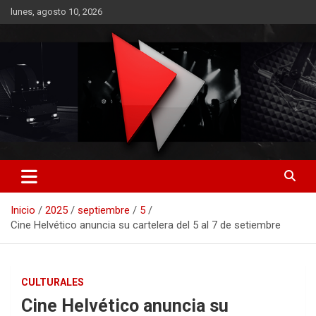
Saltar
lunes, agosto 10, 2026
al
contenido
RO CONTENIDOS
Inicio
2025
septiembre
5
Cine Helvético anuncia su cartelera del 5 al 7 de setiembre
CULTURALES
Cine Helvético anuncia su