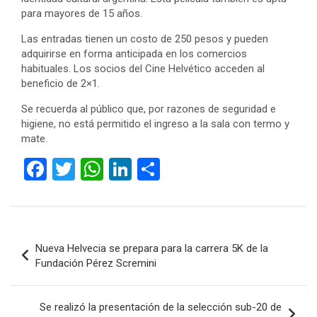
para mayores de 15 años.
Las entradas tienen un costo de 250 pesos y pueden
adquirirse en forma anticipada en los comercios
habituales. Los socios del Cine Helvético acceden al
beneficio de 2×1.
Se recuerda al público que, por razones de seguridad e
higiene, no está permitido el ingreso a la sala con termo y
mate.
F
T
W
Li
C
a
wi
h
n
o
ce
tt
at
ke
m
b
er
s
dI
p
Navegación
Nueva Helvecia se prepara para la carrera 5K de la
o
A
n
ar
de
Fundación Pérez Scremini
o
p
tir
entradas
k
p
Se realizó la presentación de la selección sub-20 de