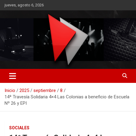
Saltar
jueves, agosto 6, 2026
al
contenido
RO CONTENIDOS
Inicio
2025
septiembre
8
14ª Travesía Solidaria 4×4 Las Colonias a beneficio de Escuela
Nº 26 y EPI
SOCIALES