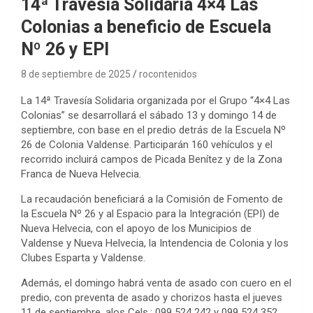
14ª Travesía Solidaria 4×4 Las
Colonias a beneficio de Escuela
Nº 26 y EPI
8 de septiembre de 2025
rocontenidos
La 14ª Travesía Solidaria organizada por el Grupo “4×4 Las
Colonias” se desarrollará el sábado 13 y domingo 14 de
septiembre, con base en el predio detrás de la Escuela Nº
26 de Colonia Valdense. Participarán 160 vehículos y el
recorrido incluirá campos de Picada Benítez y de la Zona
Franca de Nueva Helvecia.
La recaudación beneficiará a la Comisión de Fomento de
la Escuela Nº 26 y al Espacio para la Integración (EPI) de
Nueva Helvecia, con el apoyo de los Municipios de
Valdense y Nueva Helvecia, la Intendencia de Colonia y los
Clubes Esparta y Valdense.
Además, el domingo habrá venta de asado con cuero en el
predio, con preventa de asado y chorizos hasta el jueves
11 de septiembre, alos Cels.: 099 524 242 y 099 524 352.