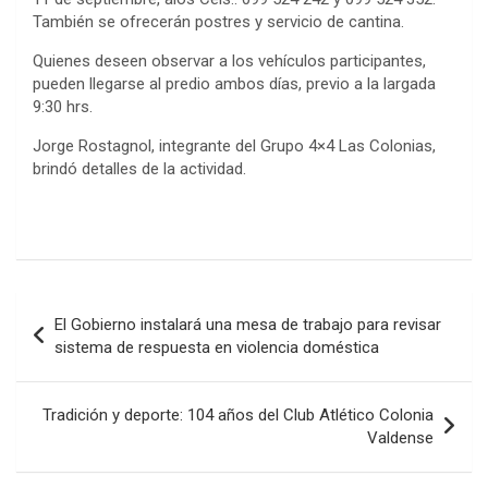
También se ofrecerán postres y servicio de cantina.
Quienes deseen observar a los vehículos
participantes,
pueden llegarse al predio ambos días, previo a la largada
9:30 hrs.
Jorge Rostagnol, integrante del Grupo 4×4 Las Colonias,
brindó detalles de la actividad.
F
T
W
Li
C
a
wi
h
n
o
ce
tt
at
ke
m
b
er
s
dI
p
Navegación
El Gobierno instalará una mesa de trabajo para revisar
o
A
n
ar
de
sistema de respuesta en violencia doméstica
o
p
tir
entradas
k
p
Tradición y deporte: 104 años del Club Atlético Colonia
Valdense