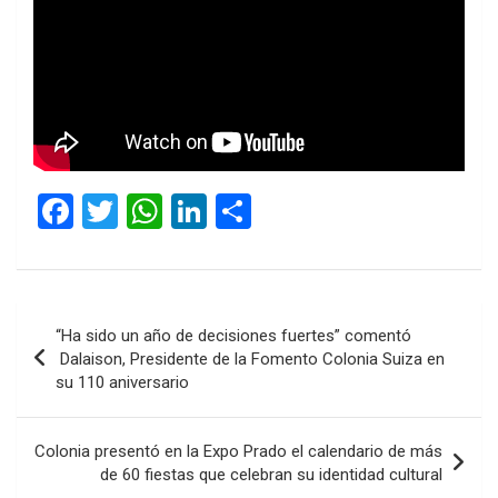
F
T
W
Li
C
a
wi
h
n
o
ce
tt
at
ke
m
b
er
s
dI
p
Navegación
“Ha sido un año de decisiones fuertes” comentó
o
A
n
ar
de
Dalaison, Presidente de la Fomento Colonia Suiza en
o
p
tir
su 110 aniversario
entradas
k
p
Colonia presentó en la Expo Prado el calendario de más
de 60 fiestas que celebran su identidad cultural