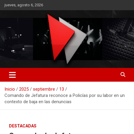
Saltar
jueves, agosto 6, 2026
al
contenido
RO CONTENIDOS
Inicio
2025
septiembre
13
Comando de Jefatura reconoce a Policías por su labor en un
contexto de baja en las denuncias
DESTACADAS