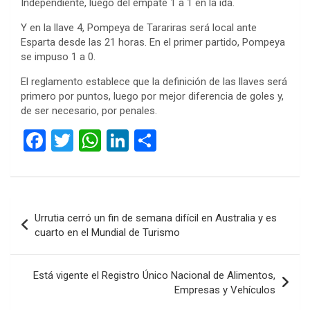
Independiente, luego del empate 1 a 1 en la ida.
Y en la llave 4, Pompeya de Tarariras será local ante
Esparta desde las 21 horas. En el primer partido, Pompeya
se impuso 1 a 0.
El reglamento establece que la definición de las llaves será
primero por puntos, luego por mejor diferencia de goles y,
de ser necesario, por penales.
F
T
W
Li
C
a
wi
h
n
o
ce
tt
at
ke
m
b
er
s
dI
p
Navegación
Urrutia cerró un fin de semana difícil en Australia y es
o
A
n
ar
de
cuarto en el Mundial de Turismo
o
p
tir
entradas
k
p
Está vigente el Registro Único Nacional de Alimentos,
Empresas y Vehículos