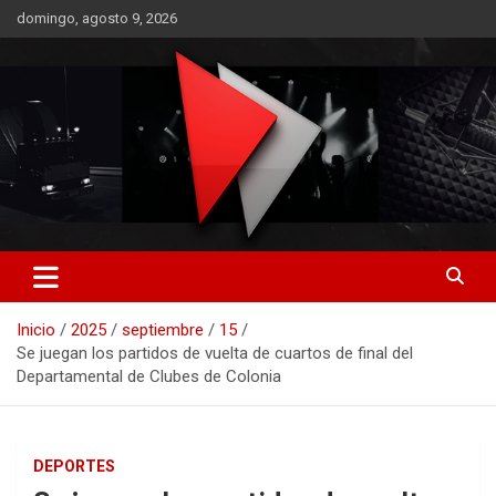
Saltar
domingo, agosto 9, 2026
al
contenido
RO CONTENIDOS
Inicio
2025
septiembre
15
Se juegan los partidos de vuelta de cuartos de final del
Departamental de Clubes de Colonia
DEPORTES