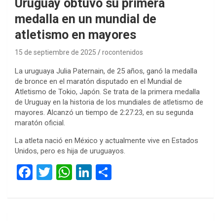
Uruguay obtuvo su primera
medalla en un mundial de
atletismo en mayores
15 de septiembre de 2025
rocontenidos
La uruguaya Julia Paternain, de 25 años, ganó la medalla
de bronce en el maratón disputado en el Mundial de
Atletismo de Tokio, Japón. Se trata de la primera medalla
de Uruguay en la historia de los mundiales de atletismo de
mayores. Alcanzó un tiempo de 2:27:23, en su segunda
maratón oficial.
La atleta nació en México y actualmente vive en Estados
Unidos, pero es hija de uruguayos.
F
T
W
Li
C
a
wi
h
n
o
ce
tt
at
ke
m
b
er
s
dI
p
Navegación