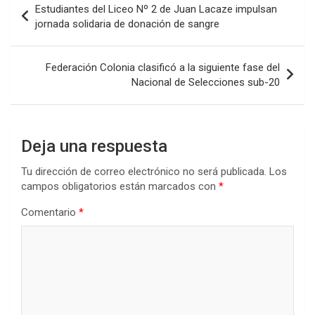
Estudiantes del Liceo Nº 2 de Juan Lacaze impulsan
o
A
n
ar
de
jornada solidaria de donación de sangre
o
p
tir
entradas
k
p
Federación Colonia clasificó a la siguiente fase del
Nacional de Selecciones sub-20
Deja una respuesta
Tu dirección de correo electrónico no será publicada.
Los
campos obligatorios están marcados con
*
Comentario
*