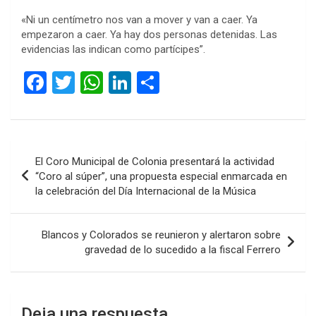
«Ni un centímetro nos van a mover y van a caer. Ya
empezaron a caer. Ya hay dos personas detenidas. Las
evidencias las indican como partícipes”.
F
T
W
Li
C
a
wi
h
n
o
ce
tt
at
ke
m
b
er
s
dI
p
Navegación
El Coro Municipal de Colonia presentará la actividad
o
A
n
ar
de
“Coro al súper”, una propuesta especial enmarcada en
o
p
tir
la celebración del Día Internacional de la Música
entradas
k
p
Blancos y Colorados se reunieron y alertaron sobre
gravedad de lo sucedido a la fiscal Ferrero
Deja una respuesta