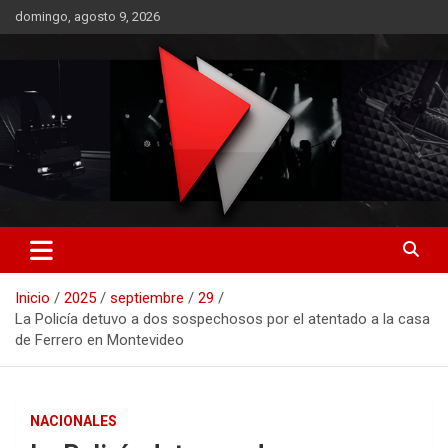
Saltar
domingo, agosto 9, 2026
al
contenido
RO CONTENIDOS
Inicio
2025
septiembre
29
La Policía detuvo a dos sospechosos por el atentado a la casa
de Ferrero en Montevideo
NACIONALES