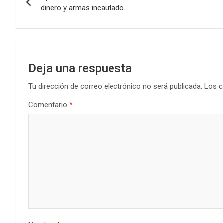
de
o
p
tir
dinero y armas incautado
k
p
entradas
Deja una respuesta
Tu dirección de correo electrónico no será publicada.
Los c
Comentario
*