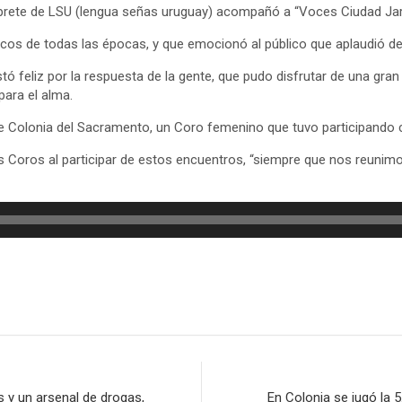
prete de LSU (lengua señas uruguay) acompañó a “Voces Ciudad Jardín”
cos de todas las épocas, y que emocionó al público que aplaudió de pi
ó feliz por la respuesta de la gente, que pudo disfrutar de una gra
para el alma.
e Colonia del Sacramento, un Coro femenino que tuvo participando c
e los Coros al participar de estos encuentros, “siempre que nos reun
 y un arsenal de drogas,
En Colonia se jugó la 5