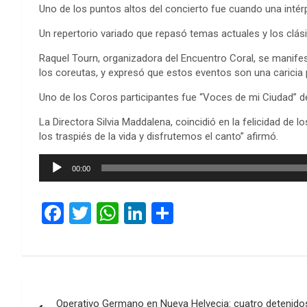
Uno de los puntos altos del concierto fue cuando una intér
Un repertorio variado que repasó temas actuales y los clási
Raquel Tourn, organizadora del Encuentro Coral, se manifest
los coreutas, y expresó que estos eventos son una caricia 
Uno de los Coros participantes fue “Voces de mi Ciudad” d
La Directora Silvia Maddalena, coincidió en la felicidad d
los traspiés de la vida y disfrutemos el canto” afirmó.
Reproductor
00:00
de
audio
F
T
W
Li
C
a
wi
h
n
o
ce
tt
at
ke
m
b
er
s
dI
p
Navegación
o
A
n
ar
Operativo Germano en Nueva Helvecia: cuatro detenidos