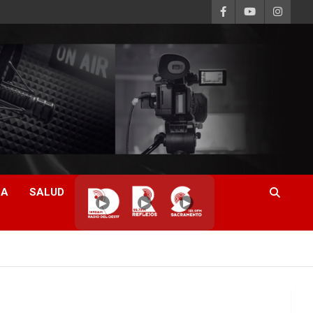
CA
SALUD
▶
▶
▶