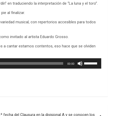
 en traduciendo la interpretación de “La luna y el toro”.
e al finalizar.
n variedad musical, con repertorios accesibles para todos
omo invitado al artista Eduardo Grosso.
imos a cantar estamos contentos, eso hace que se olviden
Utiliza
00:00
las
teclas
de
flecha
arriba/abajo
para
aumentar
o
disminuir
.ª fecha del Clausura en la divisional A y se conocen los
el