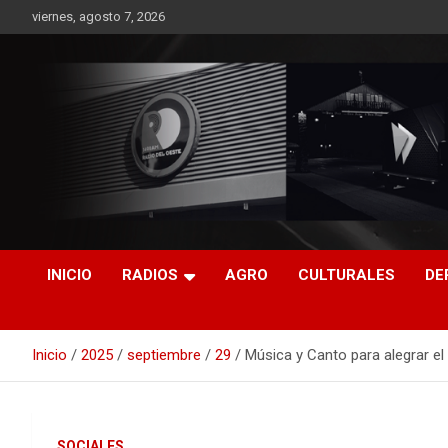
Saltar
viernes, agosto 7, 2026
al
contenido
RO CONTENIDOS
INICIO
RADIOS
AGRO
CULTURALES
DE
Inicio
2025
septiembre
29
Música y Canto para alegrar e
SOCIALES