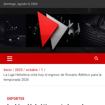
Saltar
domingo, agosto 9, 2026
al
contenido
RO CONTENIDOS
Inicio
2025
octubre
1
La Liga Helvética vota hoy el ingreso de Rosario Atlético para la
temporada 2026
DEPORTES