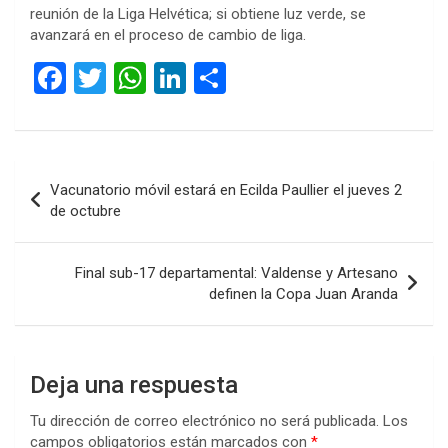
reunión de la Liga Helvética; si obtiene luz verde, se
avanzará en el proceso de cambio de liga.
F
T
W
Li
C
a
wi
h
n
o
ce
tt
at
ke
m
b
er
s
dI
p
Navegación
Vacunatorio móvil estará en Ecilda Paullier el jueves 2
o
A
n
ar
de
de octubre
o
p
tir
entradas
k
p
Final sub-17 departamental: Valdense y Artesano
definen la Copa Juan Aranda
Deja una respuesta
Tu dirección de correo electrónico no será publicada.
Los
campos obligatorios están marcados con
*