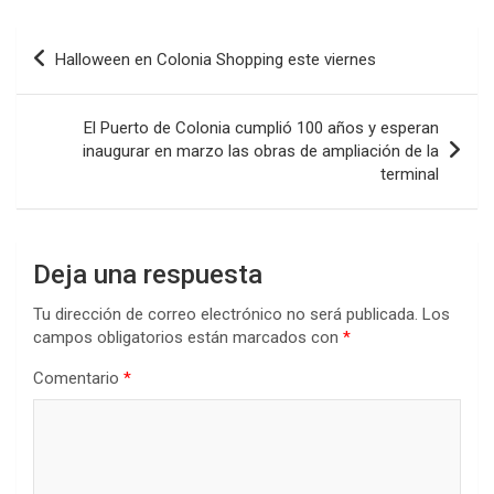
ce
tt
at
ke
m
b
er
s
dI
p
Navegación
Halloween en Colonia Shopping este viernes
o
A
n
ar
de
o
p
tir
entradas
El Puerto de Colonia cumplió 100 años y esperan
k
p
inaugurar en marzo las obras de ampliación de la
terminal
Deja una respuesta
Tu dirección de correo electrónico no será publicada.
Los
campos obligatorios están marcados con
*
Comentario
*