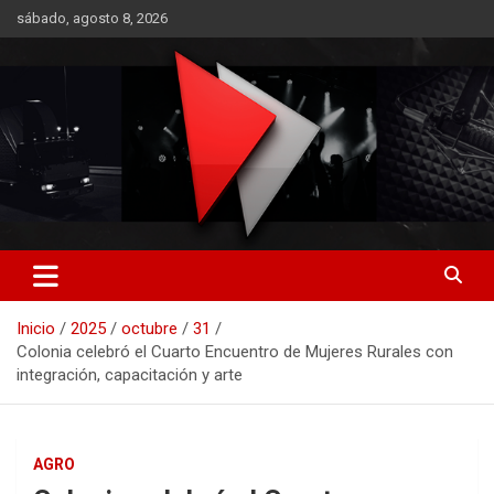
Saltar
sábado, agosto 8, 2026
al
contenido
RO CONTENIDOS
Inicio
2025
octubre
31
Colonia celebró el Cuarto Encuentro de Mujeres Rurales con
integración, capacitación y arte
AGRO