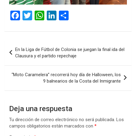
F
T
W
Li
C
a
wi
h
n
o
ce
tt
at
ke
m
b
er
s
dI
p
Navegación
En la Liga de Fútbol de Colonia se juegan la final ida del
o
A
n
ar
de
Clausura y el partido repechaje
o
p
tir
entradas
k
p
“Moto Caramelera” recorrerá hoy día de Halloween, los
9 balnearios de la Costa del Inmigrante
Deja una respuesta
Tu dirección de correo electrónico no será publicada.
Los
campos obligatorios están marcados con
*