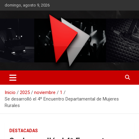
Saltar
domingo, agosto 9, 2026
al
contenido
RO CONTENIDOS
Inicio
2025
noviembre
1
Se desarrolló el 4º Encuentro Departamental de Mujeres
Rurales
DESTACADAS