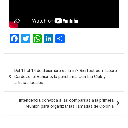
F
T
W
Li
C
a
wi
h
n
o
ce
tt
at
ke
m
b
er
s
dI
p
Navegación
Del 11 al 14 de diciembre es la 57º Bierfest con Tabaré
o
A
n
ar
de
Cardozo, el Bahiano, la penúltima, Cumbia Club y
o
p
tir
artistas locales.
entradas
k
p
Intendencia convoca a las comparsas a la primera
reunión para organizar las llamadas de Colonia