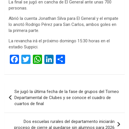
La final se jugó en cancha de El General ante unas 700
personas.
Abrió la cuenta Jonathan Silva para El General y el empate
lo anotó Rodrigo Pérez para San Carlos, ambos goles en
la primera parte.
La revancha irá el próximo domingo 15:30 horas en el
estadio Suppici.
F
T
W
Li
C
a
wi
h
n
o
ce
tt
at
ke
m
b
er
s
dI
p
Navegación
Se jugó la última fecha de la fase de grupos del Torneo
o
A
n
ar
de
Departamental de Clubes y se conoce el cuadro de
o
p
tir
cuartos de final
entradas
k
p
Dos escuelas rurales del departamento iniciarán
proceso de cierre al quedarse sin alumnos para 2026