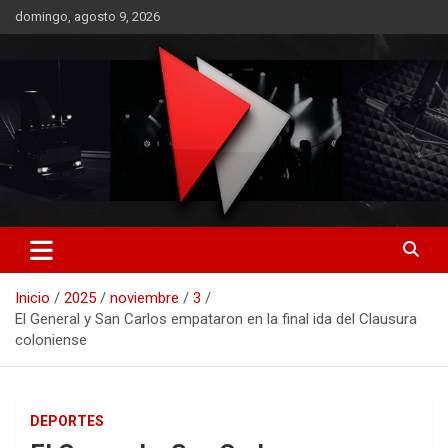
Saltar
domingo, agosto 9, 2026
al
contenido
RO CONTENIDOS
Inicio
2025
noviembre
3
El General y San Carlos empataron en la final ida del Clausura
coloniense
DEPORTES