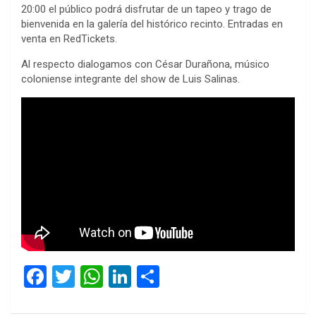
20:00 el público podrá disfrutar de un tapeo y trago de
bienvenida en la galería del histórico recinto. Entradas en
venta en RedTickets.
Al respecto dialogamos con César Durañona, músico
coloniense integrante del show de Luis Salinas.
F
T
W
Li
C
a
wi
h
n
o