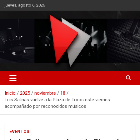
Saltar
jueves, agosto 6, 2026
al
contenido
RO CONTENIDOS
Inicio
2025
noviembre
18
Luis Salinas vuelve a la Plaza de Toros este viernes
acompañado por reconocidos músicos
EVENTOS