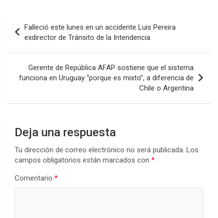
ce
tt
at
ke
m
b
er
s
dI
p
Navegación
Falleció este lunes en un accidente Luis Pereira
o
A
n
ar
de
exdirector de Tránsito de la Intendencia
o
p
tir
entradas
k
p
Gerente de República AFAP sostiene que el sistema
funciona en Uruguay “porque es mixto”, a diferencia de
Chile o Argentina
Deja una respuesta
Tu dirección de correo electrónico no será publicada.
Los
campos obligatorios están marcados con
*
Comentario
*