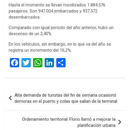
Hasta el momento se llevan movilizados 1.884.576
pasajeros. Son 947.004 embarcados y 937.572
desembarcados.
Comparado con igual periodo del año anterior, hubo un
descenso de un 2,40%.
En los vehículos, sin embargo, en lo que va del año se
registra un incremento del 16,2%.
F
T
W
Li
C
a
wi
h
n
o
ce
tt
at
ke
m
b
er
s
dI
p
Navegación
Alta demanda de turistas del fin de semana ocasionó
o
A
n
ar
de
demoras en el puerto y colas que salían de la terminal
o
p
tir
entradas
k
p
Ordenamiento territorial: Florio llamó a mejorar la
planificación urbana