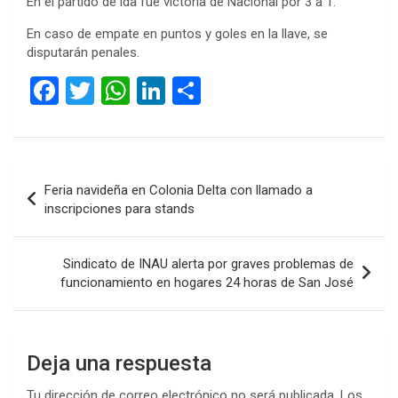
En el partido de ida fue victoria de Nacional por 3 a 1.
En caso de empate en puntos y goles en la llave, se
disputarán penales.
F
T
W
Li
C
a
wi
h
n
o
ce
tt
at
ke
m
b
er
s
dI
p
Navegación
Feria navideña en Colonia Delta con llamado a
o
A
n
ar
de
inscripciones para stands
o
p
tir
entradas
k
p
Sindicato de INAU alerta por graves problemas de
funcionamiento en hogares 24 horas de San José
Deja una respuesta
Tu dirección de correo electrónico no será publicada.
Los