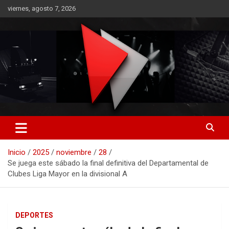
Saltar
viernes, agosto 7, 2026
al
contenido
RO CONTENIDOS
Inicio
2025
noviembre
28
Se juega este sábado la final definitiva del Departamental de
Clubes Liga Mayor en la divisional A
DEPORTES