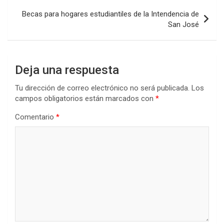
o
p
tir
entradas
Becas para hogares estudiantiles de la Intendencia de
k
p
San José
Deja una respuesta
Tu dirección de correo electrónico no será publicada.
Los
campos obligatorios están marcados con
*
Comentario
*