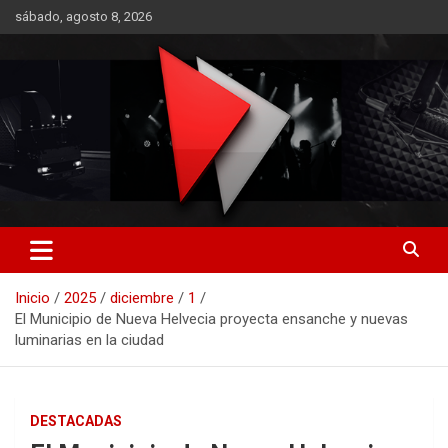
Saltar
sábado, agosto 8, 2026
al
contenido
RO CONTENIDOS
Inicio
2025
diciembre
1
El Municipio de Nueva Helvecia proyecta ensanche y nuevas
luminarias en la ciudad
DESTACADAS