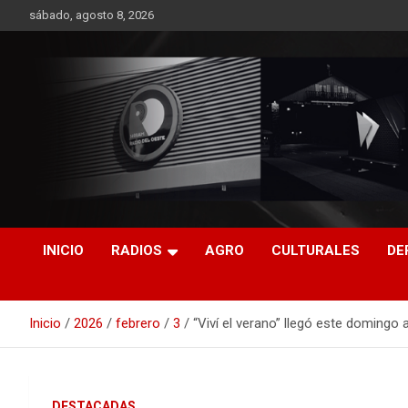
Saltar
sábado, agosto 8, 2026
al
contenido
RO CONTENIDOS
INICIO
RADIOS
AGRO
CULTURALES
DE
Inicio
2026
febrero
3
“Viví el verano” llegó este domingo 
DESTACADAS