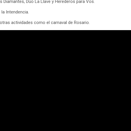
Los Diamantes, Dúo La Llave y Herederos para Vos.
la Intendencia.
otras actividades como el carnaval de Rosario.