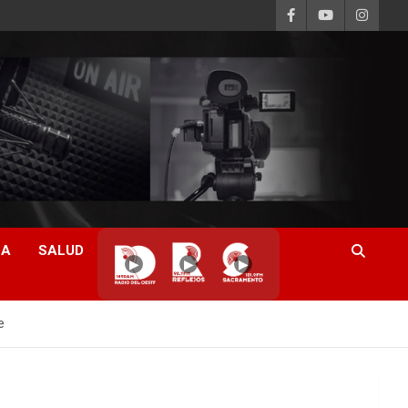
CA
SALUD
▶
▶
▶
e