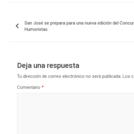
ce
tt
at
ke
m
b
er
s
dI
p
Navegación
o
A
n
ar
San José se prepara para una nueva edición del Concu
de
o
p
tir
Humoristas
k
p
entradas
Deja una respuesta
Tu dirección de correo electrónico no será publicada.
Los c
Comentario
*