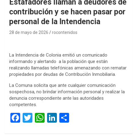
Estafadores llaman a deudores de
contribución y se hacen pasar por
personal de la Intendencia
28 de mayo de 2026
rocontenidos
La Intendencia de Colonia emitió un comunicado
informando y alertando a la población que están
realizando llamadas telefónicas amenazando con rematar
propiedades por deudas de Contribución Inmobiliaria.
La Comuna solicita que ante cualquier comunicación
sospechosa, no brindar información personal y realizar la
denuncia correspondiente ante las autoridades
competentes.
F
T
W
Li
C
a
wi
h
n
o