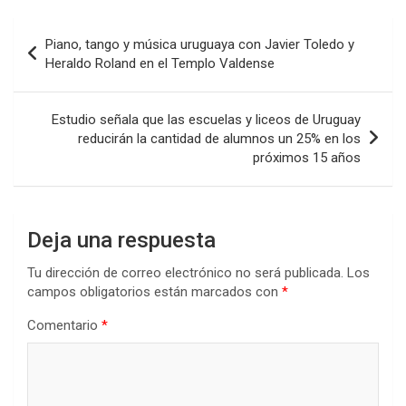
ce
tt
at
ke
m
b
er
s
dI
p
Navegación
Piano, tango y música uruguaya con Javier Toledo y
o
A
n
ar
de
Heraldo Roland en el Templo Valdense
o
p
tir
entradas
k
p
Estudio señala que las escuelas y liceos de Uruguay
reducirán la cantidad de alumnos un 25% en los
próximos 15 años
Deja una respuesta
Tu dirección de correo electrónico no será publicada.
Los
campos obligatorios están marcados con
*
Comentario
*