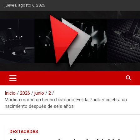
Saltar
jueves, agosto 6, 2026
al
contenido
RO CONTENIDOS
Inicio
2026
junio
2
Martina marcó un hecho histórico: Ecilda Paullier celebra un
nacimiento después de seis años
DESTACADAS