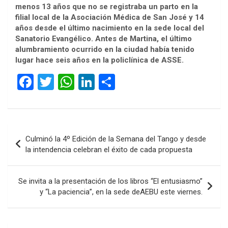
menos 13 años que no se registraba un parto en la
filial local de la Asociación Médica de San José y 14
años desde el último nacimiento en la sede local del
Sanatorio Evangélico. Antes de Martina, el último
alumbramiento ocurrido en la ciudad había tenido
lugar hace seis años en la policlínica de ASSE.
F
T
W
Li
C
a
wi
h
n
o
ce
tt
at
ke
m
b
er
s
dI
p
Navegación
Culminó la 4º Edición de la Semana del Tango y desde
o
A
n
ar
de
la intendencia celebran el éxito de cada propuesta
o
p
tir
entradas
k
p
Se invita a la presentación de los libros “El entusiasmo”
y “La paciencia”, en la sede deAEBU este viernes.