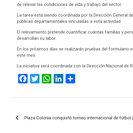
de relevar las condiciones de vida y trabajo del sector.
La tarea está siendo coordinada por la Dirección General de
públicas departamentales vinculadas a esta actividad.
El relevamiento pretende cuantificar cuántas familias y pe
desarrollan su labor.
En los próximos días se realizarán pruebas del formulario
este mes.
La iniciativa será coordinada con la Dirección Nacional d
F
T
W
Li
C
a
wi
h
n
o
ce
tt
at
ke
m
b
er
s
dI
p
Navegación
o
A
n
ar
Plaza Colonia conquistó torneo internacional de fútbo
de
o
p
tir