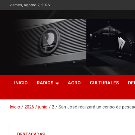
Saltar
viernes, agosto 7, 2026
al
contenido
RO CONTENIDOS
INICIO
RADIOS
AGRO
CULTURALES
DE
Inicio
2026
junio
2
San José realizará un censo de pesca
DESTACADAS