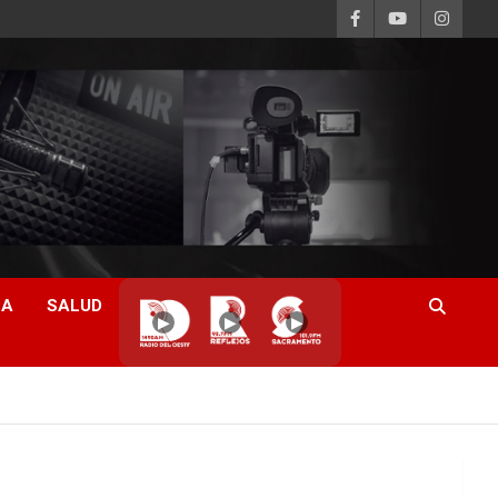
CA
SALUD
▶
▶
▶