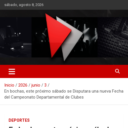
Saltar
sábado, agosto 8, 2026
al
contenido
RO CONTENIDOS
Inicio
2026
junio
3
En bochas, este próximo sábado se Disputara una nueva Fecha
del Campeonato Departamental de Clubes
DEPORTES