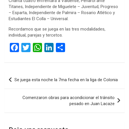
Chanta cuatro enfrentará a Valdense, Peñarol ante
Titanes, Independiente de Miguelete – Juventud, Progreso
– Esparta, Independiente de Palmira – Rosario Atlético y
Estudiantes El Colla – Universal.
Recordamos que se juega en las tres modalidades,
individual, parejas y tercetos.
F
T
W
Li
C
a
wi
h
n
o
ce
tt
at
ke
m
b
er
s
dI
p
Navegación
Se juega esta noche la 7ma fecha en la liga de Colonia
o
A
n
ar
de
o
p
tir
entradas
Comenzaron obras para acondicionar el tránsito
k
p
pesado en Juan Lacaze