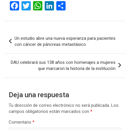
F
T
W
Li
C
a
wi
h
n
o
ce
tt
at
ke
m
b
er
s
dI
p
Navegación
Un estudio abre una nueva esperanza para pacientes
o
A
n
ar
de
con cáncer de páncreas metastásico
o
p
tir
entradas
k
p
DAU celebrará sus 138 años con homenajes a mujeres
que marcaron la historia de la institución
Deja una respuesta
Tu dirección de correo electrónico no será publicada.
Los
campos obligatorios están marcados con
*
Comentario
*