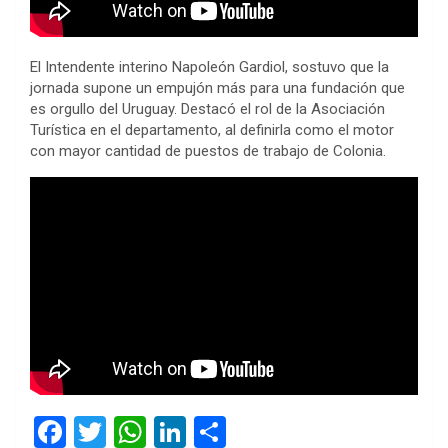
El Intendente interino Napoleón Gardiol, sostuvo que la
jornada supone un empujón más para una fundación que
es orgullo del Uruguay. Destacó el rol de la Asociación
Turística en el departamento, al definirla como el motor
con mayor cantidad de puestos de trabajo de Colonia.
F
T
W
Li
C