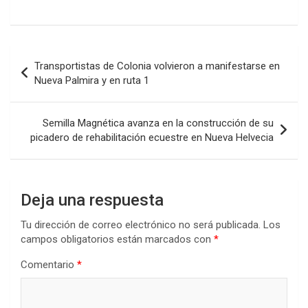
a
wi
h
n
o
ce
tt
at
ke
m
b
er
s
dI
p
Navegación
Transportistas de Colonia volvieron a manifestarse en
o
A
n
ar
de
Nueva Palmira y en ruta 1
o
p
tir
entradas
k
p
Semilla Magnética avanza en la construcción de su
picadero de rehabilitación ecuestre en Nueva Helvecia
Deja una respuesta
Tu dirección de correo electrónico no será publicada.
Los
campos obligatorios están marcados con
*
Comentario
*