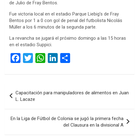
de Julio de Fray Bentos.
Fue victoria local en el estadio Parque Liebig’s de Fray
Bentos por 1 a 0 con gol de penal del futbolista Nicolás
Müller a los 6 minutos de la segunda parte.
La revancha se jugará el próximo domingo a las 15 horas
en el estadio Suppici.
F
T
W
Li
C
a
wi
h
n
o
ce
tt
at
ke
m
b
er
s
dI
p
Navegación
Capacitación para manipuladores de alimentos en Juan
o
A
n
ar
de
L. Lacaze
o
p
tir
entradas
k
p
En la Liga de Fútbol de Colonia se jugó la primera fecha
del Clausura en la divisional A