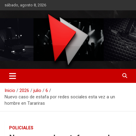
Saltar
sábado, agosto 8, 2026
al
contenido
RO CONTENIDOS
Inicio
2026
julio
6
Nuevo caso de estafa por redes sociales esta vez a un
hombre en Tarariras
POLICIALES