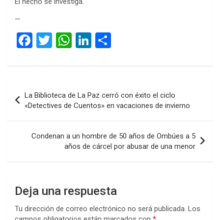
El hecho se investiga.
—
F
T
W
Li
C
a
wi
h
n
o
ce
tt
at
ke
m
b
er
s
dI
p
Navegación
La Biblioteca de La Paz cerró con éxito el ciclo
o
A
n
ar
de
«Detectives de Cuentos» en vacaciones de invierno
o
p
tir
entradas
k
p
Condenan a un hombre de 50 años de Ombúes a 5
años de cárcel por abusar de una menor
Deja una respuesta
Tu dirección de correo electrónico no será publicada.
Los
campos obligatorios están marcados con
*