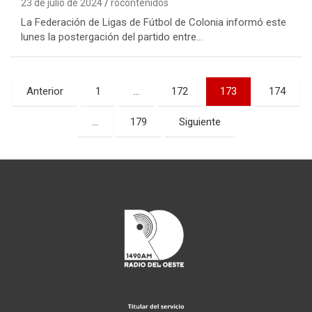
23 de julio de 2024
rocontenidos
La Federación de Ligas de Fútbol de Colonia informó este
lunes la postergación del partido entre…
Paginación
Anterior
1
…
172
173
174
de
…
179
Siguiente
entradas