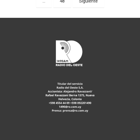
…
48
Siguiente
entradas