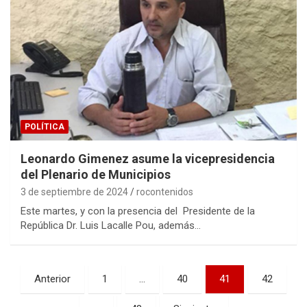
POLÍTICA
Leonardo Gimenez asume la vicepresidencia
del Plenario de Municipios
3 de septiembre de 2024
rocontenidos
Este martes, y con la presencia del Presidente de la
República Dr. Luis Lacalle Pou, además…
Paginación
Anterior
1
…
40
41
42
de