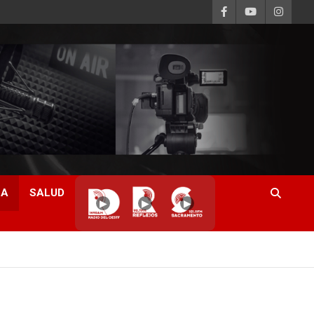
CA
SALUD
▶
▶
▶