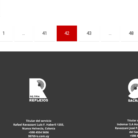
1
…
41
42
43
…
48