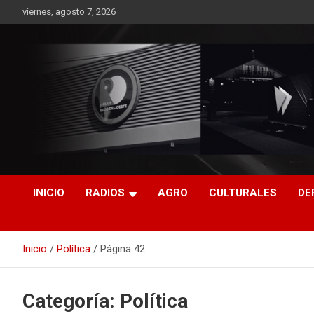
Saltar
viernes, agosto 7, 2026
al
contenido
RO CONTENIDOS
INICIO
RADIOS
AGRO
CULTURALES
DE
Inicio
Política
Página 42
Categoría:
Política