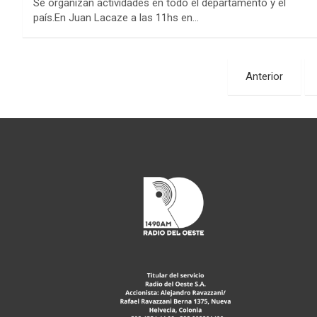
Se organizan actividades en todo el departamento y el
país.En Juan Lacaze a las 11hs en…
Paginación
Anterior
de
entradas