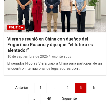
POLÍTICA
Viera se reunió en China con dueños del
Frigorífico Rosario y dijo que “el futuro es
alentador”
10 de septiembre de 2025
rocontenidos
El senador Nicolás Viera viajó a China para participar de un
encuentro internacional de legisladores con…
Paginación
Anterior
1
…
4
5
6
de
…
48
Siguiente
entradas