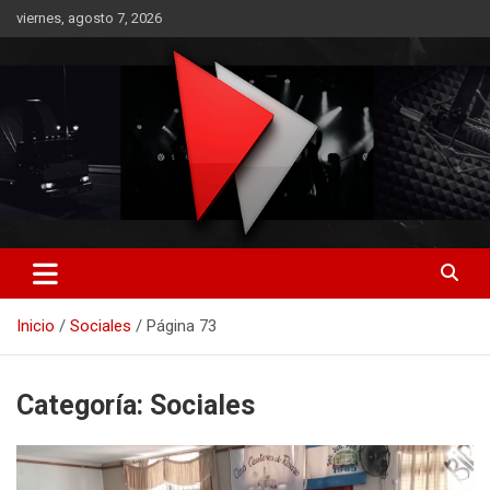
Saltar
viernes, agosto 7, 2026
al
contenido
RO CONTENIDOS
Inicio
Sociales
Página 73
Categoría:
Sociales