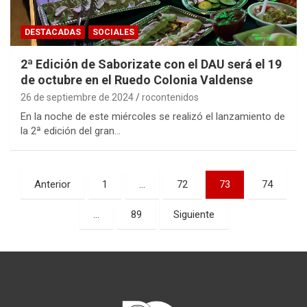
DESTACADAS
SOCIALES
2ª Edición de Saborizate con el DAU será el 19
de octubre en el Ruedo Colonia Valdense
26 de septiembre de 2024
rocontenidos
En la noche de este miércoles se realizó el lanzamiento de
la 2ª edición del gran…
Paginación
Anterior
1
…
72
73
74
de
…
89
Siguiente
entradas