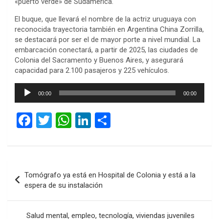
«puerto verde» de Sudamérica.
El buque, que llevará el nombre de la actriz uruguaya con
reconocida trayectoria también en Argentina China Zorrilla,
se destacará por ser el de mayor porte a nivel mundial. La
embarcación conectará, a partir de 2025, las ciudades de
Colonia del Sacramento y Buenos Aires, y asegurará
capacidad para 2.100 pasajeros y 225 vehículos.
Reproductor
00:00
00:00
de
audio
F
T
W
Li
C
a
wi
h
n
o
ce
tt
at
ke
m
b
er
s
dI
p
Navegación
Tomógrafo ya está en Hospital de Colonia y está a la
o
A
n
ar
de
espera de su instalación
o
p
tir
entradas
k
p
Salud mental, empleo, tecnología, viviendas juveniles