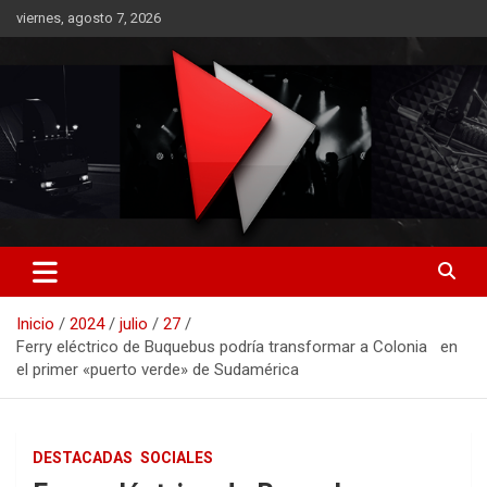
Saltar
viernes, agosto 7, 2026
al
contenido
RO CONTENIDOS
Inicio
2024
julio
27
Ferry eléctrico de Buquebus podría transformar a Colonia en
el primer «puerto verde» de Sudamérica
DESTACADAS
SOCIALES