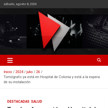
Saltar
sábado, agosto 8, 2026
al
contenido
RO CONTENIDOS
Inicio
2024
julio
26
Tomógrafo ya está en Hospital de Colonia y está a la espera
de su instalación
DESTACADAS
SALUD