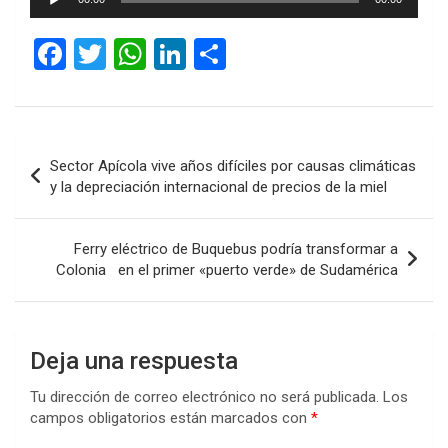
de
audio
F
T
W
Li
C
a
wi
h
n
o
ce
tt
at
ke
m
b
er
s
dI
p
Navegación
Sector Apícola vive años difíciles por causas climáticas
o
A
n
ar
de
y la depreciación internacional de precios de la miel
o
p
tir
entradas
k
p
Ferry eléctrico de Buquebus podría transformar a
Colonia en el primer «puerto verde» de Sudamérica
Deja una respuesta
Tu dirección de correo electrónico no será publicada.
Los
campos obligatorios están marcados con
*