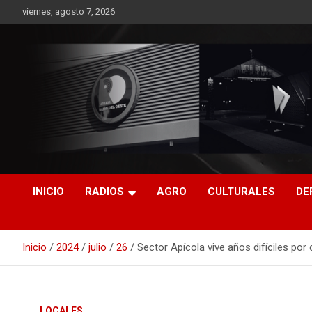
Saltar
viernes, agosto 7, 2026
al
contenido
RO CONTENIDOS
INICIO
RADIOS
AGRO
CULTURALES
DE
Inicio
2024
julio
26
Sector Apícola vive años difíciles por 
LOCALES