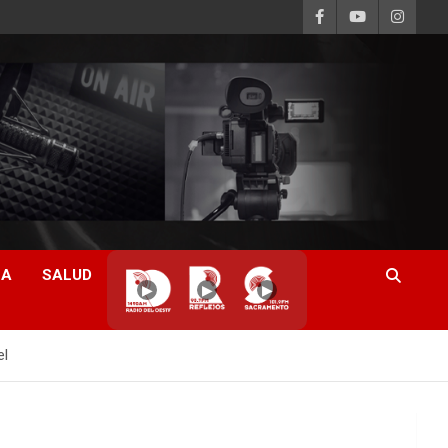
CA
SALUD
▶
▶
▶
el