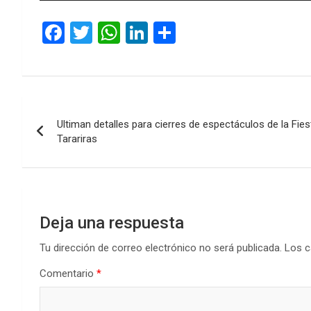
audio
F
T
W
Li
C
a
wi
h
n
o
ce
tt
at
ke
m
b
er
s
dI
p
Navegación
o
A
n
ar
Ultiman detalles para cierres de espectáculos de la Fies
de
o
p
tir
Tarariras
k
p
entradas
Deja una respuesta
Tu dirección de correo electrónico no será publicada.
Los c
Comentario
*