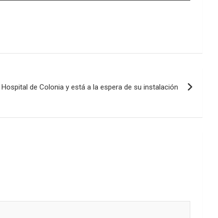
teclas
de
flecha
arriba/abajo
para
aumentar
o
disminuir
ospital de Colonia y está a la espera de su instalación
el
volumen.