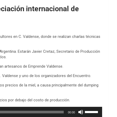
eciación internacional de
ultores en C. Valdense, donde se realizan charlas técnicas
Argentina. Estarán Javier Cretaz, Secretario de Producción
íos.
añan artesanos de Emprende Valdense.
 Valdense y uno de los organizadores del Encuentro.
los precios de la miel, a causa principalmente del dumping
ecios por debajo del costo de producción.
Utiliza
00:00
las