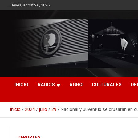
Saltar
jueves, agosto 6, 2026
al
contenido
RO CONTENIDOS
INICIO
RADIOS
AGRO
CULTURALES
DE
Inicio
2024
julio
29
Nacional y Juventud se cruzarán en c
DEPORTES