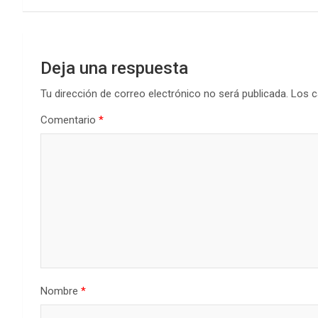
o
p
tir
k
p
entradas
Deja una respuesta
Tu dirección de correo electrónico no será publicada.
Los c
Comentario
*
Nombre
*