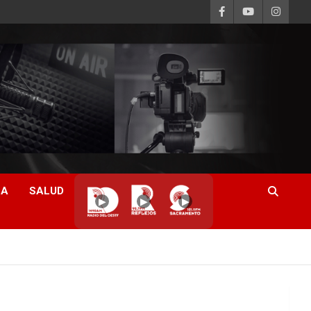
CA
SALUD
▶
▶
▶