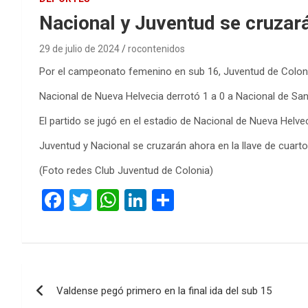
Nacional y Juventud se cruzar
29 de julio de 2024
rocontenidos
Por el campeonato femenino en sub 16, Juventud de Colonia 
Nacional de Nueva Helvecia derrotó 1 a 0 a Nacional de Sa
El partido se jugó en el estadio de Nacional de Nueva Helveci
Juventud y Nacional se cruzarán ahora en la llave de cuartos 
(Foto redes Club Juventud de Colonia)
F
T
W
Li
C
a
wi
h
n
o
ce
tt
at
ke
m
b
er
s
dI
p
Navegación
o
A
n
ar
Valdense pegó primero en la final ida del sub 15
de