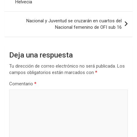
o
p
tir
Helvecia
entradas
k
p
Nacional y Juventud se cruzarán en cuartos del
Nacional femenino de OFI sub 16
Deja una respuesta
Tu dirección de correo electrónico no será publicada.
Los
campos obligatorios están marcados con
*
Comentario
*