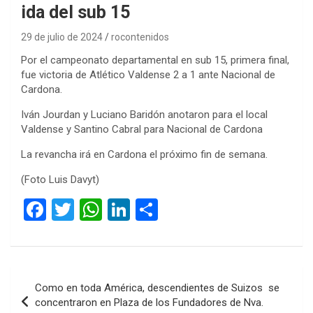
ida del sub 15
29 de julio de 2024
rocontenidos
Por el campeonato departamental en sub 15, primera final,
fue victoria de Atlético Valdense 2 a 1 ante Nacional de
Cardona.
Iván Jourdan y Luciano Baridón anotaron para el local
Valdense y Santino Cabral para Nacional de Cardona
La revancha irá en Cardona el próximo fin de semana.
(Foto Luis Davyt)
F
T
W
Li
C
a
wi
h
n
o
ce
tt
at
ke
m
b
er
s
dI
p
Navegación
Como en toda América, descendientes de Suizos se
o
A
n
ar
de
concentraron en Plaza de los Fundadores de Nva.