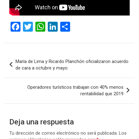
F
T
W
Li
C
a
wi
h
n
o
ce
tt
at
ke
m
b
er
s
dI
p
Navegación
María de Lima y Ricardo Planchón oficializaron acuerdo
o
A
n
ar
de
de cara a octubre y mayo
o
p
tir
entradas
k
p
Operadores turísticos trabajan con 40% menos
rentabilidad que 2019
Deja una respuesta
Tu dirección de correo electrónico no será publicada.
Los