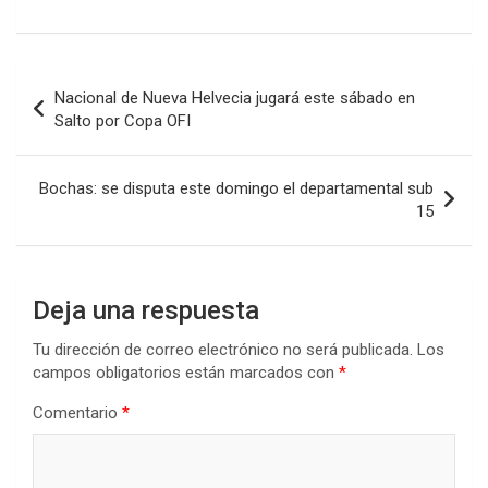
a
wi
h
n
o
ce
tt
at
ke
m
b
er
s
dI
p
Navegación
Nacional de Nueva Helvecia jugará este sábado en
o
A
n
ar
de
Salto por Copa OFI
o
p
tir
entradas
k
p
Bochas: se disputa este domingo el departamental sub
15
Deja una respuesta
Tu dirección de correo electrónico no será publicada.
Los
campos obligatorios están marcados con
*
Comentario
*