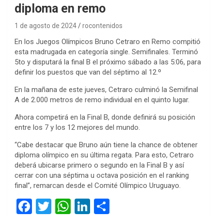
diploma en remo
1 de agosto de 2024
rocontenidos
En los Juegos Olímpicos Bruno Cetraro en Remo compitió
esta madrugada en categoría single. Semifinales. Terminó
5to y disputará la final B el próximo sábado a las 5:06, para
definir los puestos que van del séptimo al 12.º
En la mañana de este jueves, Cetraro culminó la Semifinal
A de 2.000 metros de remo individual en el quinto lugar.
Ahora competirá en la Final B, donde definirá su posición
entre los 7 y los 12 mejores del mundo.
“Cabe destacar que Bruno aún tiene la chance de obtener
diploma olímpico en su última regata. Para esto, Cetraro
deberá ubicarse primero o segundo en la Final B y así
cerrar con una séptima u octava posición en el ranking
final”, remarcan desde el Comité Olímpico Uruguayo.
F
T
W
Li
C