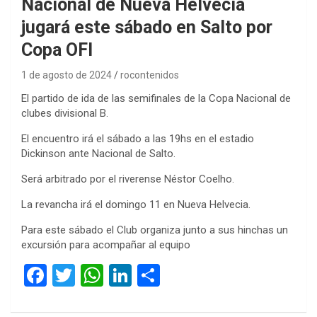
Nacional de Nueva Helvecia
jugará este sábado en Salto por
Copa OFI
1 de agosto de 2024
rocontenidos
El partido de ida de las semifinales de la Copa Nacional de
clubes divisional B.
El encuentro irá el sábado a las 19hs en el estadio
Dickinson ante Nacional de Salto.
Será arbitrado por el riverense Néstor Coelho.
La revancha irá el domingo 11 en Nueva Helvecia.
Para este sábado el Club organiza junto a sus hinchas un
excursión para acompañar al equipo
F
T
W
Li
C
a
wi
h
n
o