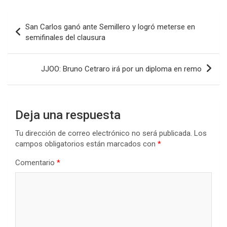
ce
tt
at
ke
m
b
er
s
dI
p
Navegación
San Carlos ganó ante Semillero y logró meterse en
o
A
n
ar
de
semifinales del clausura
o
p
tir
entradas
k
p
JJOO: Bruno Cetraro irá por un diploma en remo
Deja una respuesta
Tu dirección de correo electrónico no será publicada.
Los
campos obligatorios están marcados con
*
Comentario
*