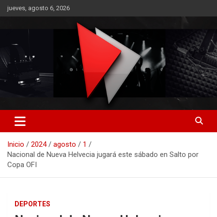
Saltar
jueves, agosto 6, 2026
al
contenido
RO CONTENIDOS
Inicio
2024
agosto
1
Nacional de Nueva Helvecia jugará este sábado en Salto por
Copa OFI
DEPORTES