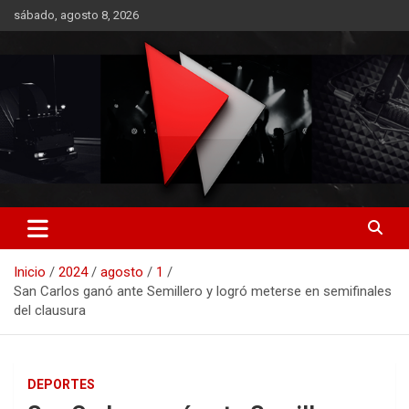
Saltar
sábado, agosto 8, 2026
al
contenido
RO CONTENIDOS
Inicio
2024
agosto
1
San Carlos ganó ante Semillero y logró meterse en semifinales
del clausura
DEPORTES