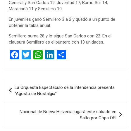
General y San Carlos 19, Juventud 17, Barrio Sur 14,
Maracaná 11 y Semillero 10.
En juveniles ganó Semillero 3 a 2 y quedó a un punto de
obtener la tabla anual.
Semillero suma 28 y lo sigue San Carlos con 22. En el
clausura Semillero es el puntero con 13 unidades.
F
T
W
Li
C
a
wi
h
n
o
ce
tt
at
ke
m
b
er
s
dI
p
Navegación
La Orquesta Espectáculo de la Intendencia presenta
o
A
n
ar
de
“Agosto de Nostalgia”
o
p
tir
entradas
k
p
Nacional de Nueva Helvecia jugará este sábado en
Salto por Copa OFI