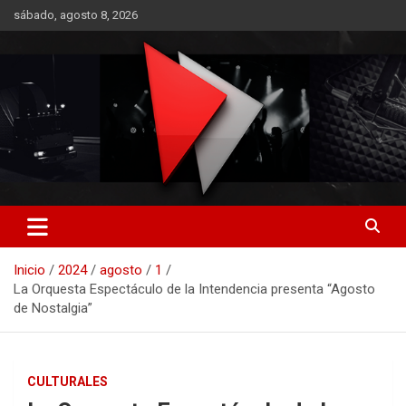
Saltar
sábado, agosto 8, 2026
al
contenido
RO CONTENIDOS
Inicio
2024
agosto
1
La Orquesta Espectáculo de la Intendencia presenta “Agosto
de Nostalgia”
CULTURALES