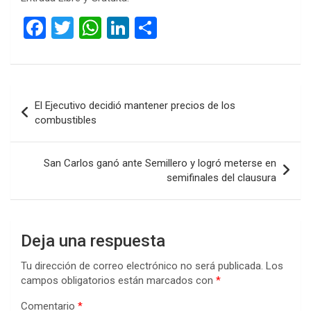
F
T
W
Li
C
a
wi
h
n
o
ce
tt
at
ke
m
b
er
s
dI
p
Navegación
El Ejecutivo decidió mantener precios de los
o
A
n
ar
de
combustibles
o
p
tir
entradas
k
p
San Carlos ganó ante Semillero y logró meterse en
semifinales del clausura
Deja una respuesta
Tu dirección de correo electrónico no será publicada.
Los
campos obligatorios están marcados con
*
Comentario
*